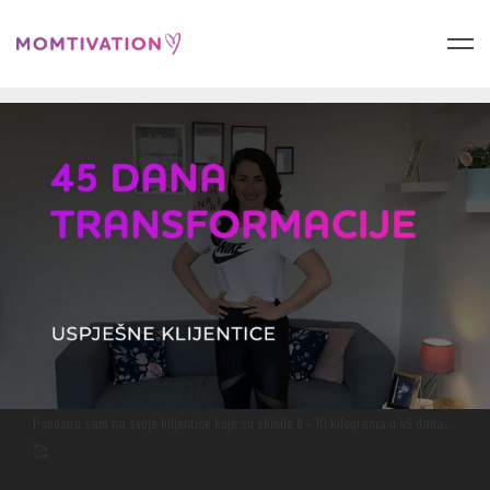
Ponosna sam na svoje klijentice koje su skinile 8 – 10 kilograma u 45 dana…
🥰