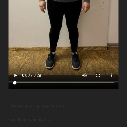
Pokrećemo novu grupu krajem mjeseca.
Popunili smo većinu mjesta…