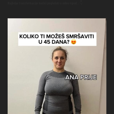
Najbolje transformacije možeš pogledati u videu ispod… 👇