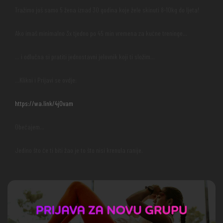
Tražimo još samo 5 žena iznad 30 godina koje žele skinuti 8-10kg do ljeta!
Ako imaš minimalno 3x tjedno po 45 min vremena za kućne treninge…
… i odlučna si pratiti jednostavni jelovnik koji ti složim…
…Klikni i Prijavi se ovdje:
https://wa.link/4j0vam
Obećajem…
Jedino što će ti biti žao je to što nisi krenula ranije.